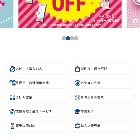
スピード購入対応
即日持ち帰り可能
乱視用、遠近両用充実
カラコン充実
土日も営業
18時以降も営業
店舗お取り置きサービス
学割あり
電子決済対応
返品交換可能