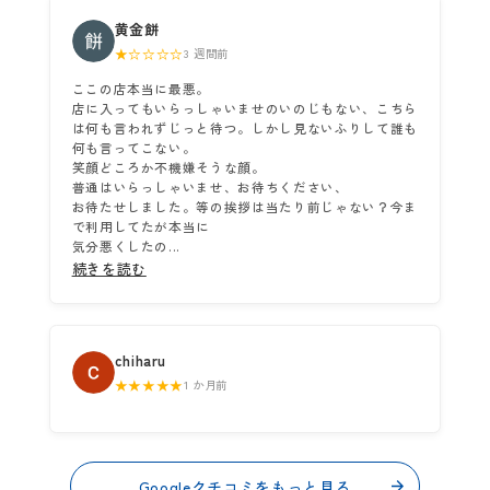
黄金餅
★☆☆☆☆
3 週間前
ここの店本当に最悪。
店に入ってもいらっしゃいませのいのじもない、こちら
は何も言われずじっと待つ。しかし見ないふりして誰も
何も言ってこない。
笑顔どころか不機嫌そうな顔。
普通はいらっしゃいませ、お待ちください、
お待たせしました。等の挨拶は当たり前じゃない？今ま
で利用してたが本当に
気分悪くしたの...
続きを読む
chiharu
★★★★★
1 か月前
Googleクチコミをもっと見る