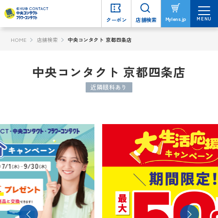
MENU
MENU
Mylens.jp
Mylens.jp
クーポン
クーポン
店舗検索
店舗検索
HOME
店舗検索
中央コンタクト 京都四条店
中央コンタクト 京都四条店
近隣眼科あり