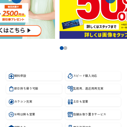
…
眼科併設
スピード購入対応
即日持ち帰り可能
乱視用、遠近両用充実
カラコン充実
土日も営業
18時以降も営業
店舗お取り置きサービス