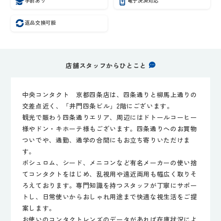
学割あり
電子決済対応
返品交換可能
店舗スタッフからひとこと
中央コンタクト 京都四条店は、四条通りと柳馬上通りの
交差点近く、「井門四条ビル」2階にございます。
観光で賑わう四条通りエリア、周辺にはドトールコーヒー
様やドン・キホーテ様もございます。四条通りへのお買物
ついでや、通勤、通学の合間にもお立ち寄りいただけま
す。
ボシュロム、シード、メニコンなど有名メーカーの使い捨
てコンタクトをはじめ、乱視用や遠近両用も幅広く取りそ
ろえております。専門知識を持つスタッフが丁寧にサポー
トし、日常使いからおしゃれ用途まで快適な視生活をご提
案します。
お使いのコンタクトレンズのデータがあれば在庫状況によ