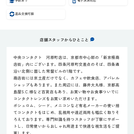
学割あり
電子決済対応
返品交換可能
店舗スタッフからひとこと
中央コンタクト 河原町店は、京都市中心部の「新京極商
店街」内にございます。四条河原町交差点のそば、四条通
沿い北側に面した常盤ビルの1階です。
商店街には京土産だけでなく、カフェや飲食店、アパレル
ショップもあります。また周辺には、藤井大丸様、京都高
島屋S.C.様など百貨店もあり、お買い物やお食事ついでに
コンタクトレンズをお買い求めいただけます。
ボシュロム、シード、メニコンなど有名メーカーの使い捨
てコンタクトをはじめ、乱視用や遠近両用も幅広く取りそ
ろえております。専門知識を持つスタッフが丁寧にサポー
トし、日常使いからおしゃれ用途まで快適な視生活をご提
案します。