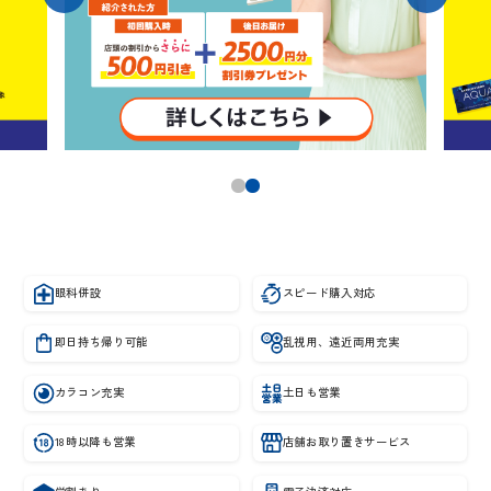
眼科併設
スピード購入対応
即日持ち帰り可能
乱視用、遠近両用充実
カラコン充実
土日も営業
18時以降も営業
店舗お取り置きサービス