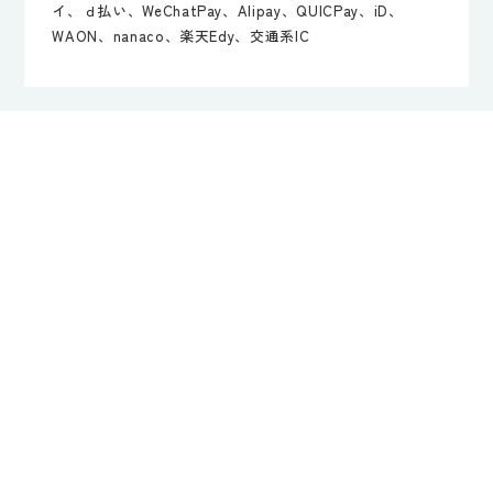
イ、ｄ払い、WeChatPay、Alipay、QUICPay、iD、
WAON、nanaco、楽天Edy、交通系IC