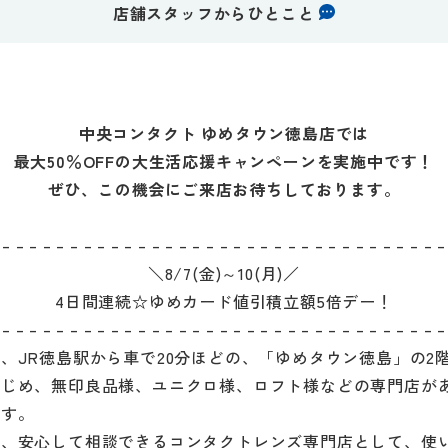
店舗スタッフからひとこと
中央コンタクト ゆめタウン徳島店では
最大50％OFFの大生活応援キャンペーンを実施中です！
ぜひ、この機会にご来店お待ちしております。
– – – – – – – – – – – – – – – – – – – – – – – – – – – – – – – – –
＼8/7(金)～10(月)／
4日間連続☆ゆめカード値引積立額5倍デー！
– – – – – – – – – – – – – – – – – – – – – – – – – – – – – – – – –
、JR徳島駅から車で20分ほどの、「ゆめタウン徳島」の2
はじめ、無印良品様、ユニクロ様、ロフト様などの専門店が
ます。
れ、安心して相談できるコンタクトレンズ専門店として、使