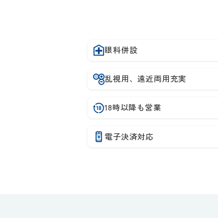
眼科併設
乱視用、遠近両用充実
18時以降も営業
電子決済対応