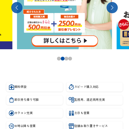
眼科併設
スピード購入対応
即日持ち帰り可能
乱視用、遠近両用充実
カラコン充実
土日も営業
18時以降も営業
店舗お取り置きサービス