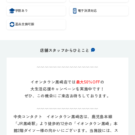
学割あり
電子決済対応
返品交換可能
店舗スタッフからひとこと
﹌﹌﹌﹌﹌﹌﹌﹌﹌﹌﹌﹌﹌﹌﹌
イオンタウン黒崎店では
最大50％OFF
の
大生活応援キャンペーンを実施中です！
ぜひ、この機会にご来店お待ちしております。
﹌﹌﹌﹌﹌﹌﹌﹌﹌﹌﹌﹌﹌﹌﹌
中央コンタクト イオンタウン黒崎店は、鹿児島本線
「JR黒崎駅」より徒歩約12分の「イオンタウン黒崎」本
館2階ダイソー様の向かいにございます。当施設には、ス