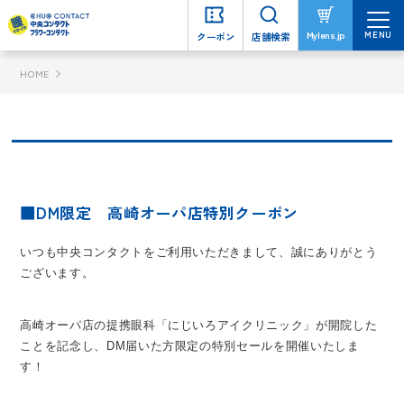
MENU
MENU
Mylens.jp
Mylens.jp
クーポン
クーポン
店舗検索
店舗検索
HOME
■DM限定 高崎オーパ店特別クーポン
いつも中央コンタクトをご利用いただきまして、誠にありがとう
ございます。
高崎オーパ店の提携眼科「にじいろアイクリニック」が開院した
ことを記念し、DM届いた方限定の特別セールを開催いたしま
す！