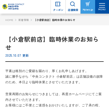
MENU
MENU
Mylens.jp
Mylens.jp
クーポン
クーポン
店舗検索
店舗検索
HOME
新着情報
【小倉駅前店】臨時休業のお知らせ
【小倉駅前店】臨時休業のお知ら
せ
2025.10.07 更新
平素は格別のご愛顧を賜わり、厚くお礼申しあげます。
誠に勝手ながら「中央コンタクト 小倉駅前店」は店舗設備の故障
のため、本日より臨時休業とさせていただきます。
営業再開のお知らせにつきましては、再度ホームページにてご案
内させていただきます。
お客様にはご不便とご迷惑をおかけいたしますが、ご了承の程、