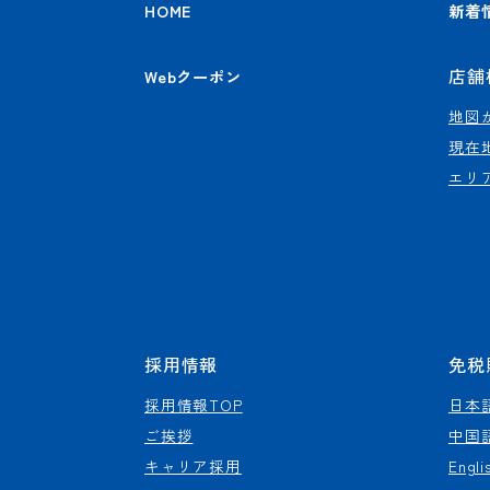
HOME
新着
店舗
Webクーポン
地図
現在
エリ
採用情報
免税
採用情報TOP
日本
ご挨拶
中国
キャリア採用
Engli