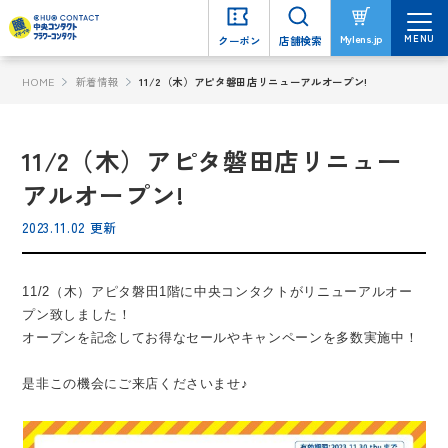
MENU
MENU
Mylens.jp
Mylens.jp
クーポン
クーポン
店舗検索
店舗検索
HOME
新着情報
11/2（木）アピタ磐田店リニューアルオープン!
11/2（木）アピタ磐田店リニュー
アルオープン!
2023.11.02 更新
11/2（木）アピタ磐田1階に中央コンタクトがリニューアルオー
プン致しました！
オープンを記念してお得なセールやキャンペーンを多数実施中！
是非この機会にご来店くださいませ♪