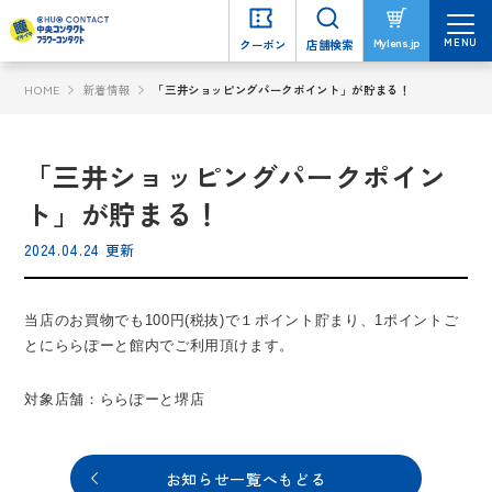
MENU
MENU
Mylens.jp
Mylens.jp
クーポン
クーポン
店舗検索
店舗検索
HOME
新着情報
「三井ショッピングパークポイント」が貯まる！
「三井ショッピングパークポイン
ト」が貯まる！
2024.04.24 更新
当店のお買物でも100円(税抜)で１ポイント貯まり、1ポイントご
とにららぽーと館内でご利用頂けます。
対象店舗：ららぽーと堺店
お知らせ一覧へもどる