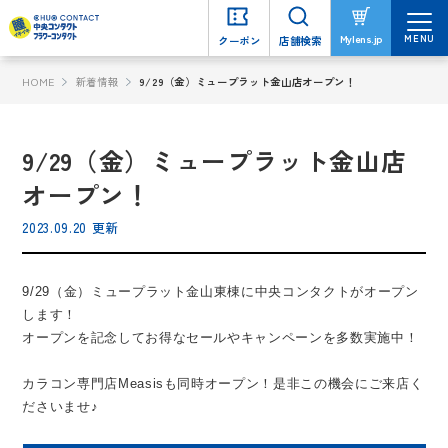
MENU
MENU
Mylens.jp
Mylens.jp
クーポン
クーポン
店舗検索
店舗検索
HOME
新着情報
9/29（金）ミュープラット金山店オープン！
9/29（金）ミュープラット金山店
オープン！
2023.09.20 更新
9/29（金）ミュープラット金山東棟に中央コンタクトがオープン
します！
オープンを記念してお得なセールやキャンペーンを多数実施中！
カラコン専門店Measisも同時オープン！是非この機会にご来店く
ださいませ♪