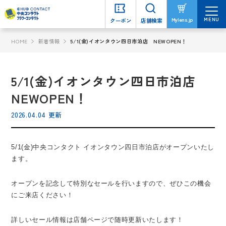
MENU
MENU
Mylens.jp
Mylens.jp
クーポン
クーポン
店舗検索
店舗検索
HOME
新着情報
5/1(金)イオンタウン四日市泊店 NEWOPEN！
5/1(金)イオンタウン四日市泊店
NEWOPEN！
2026.04.04 更新
5/1(金)中央コンタクト イオンタウン四日市泊店がオープンいたし
ます。
オープンを記念して特別なセールを行いますので、ぜひこの機会
にご来店ください！
詳しいセール情報は店舗ページで随時更新いたします！