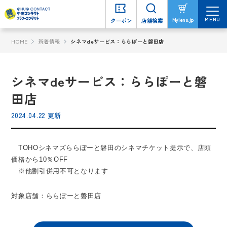
MENU
MENU
Mylens.jp
Mylens.jp
クーポン
クーポン
店舗検索
店舗検索
HOME
新着情報
シネマdeサービス：ららぽーと磐田店
シネマdeサービス：ららぽーと磐
田店
2024.04.22 更新
TOHOシネマズららぽーと磐田のシネマチケット提示で、店頭
価格から10％OFF
※他割引併用不可となります
対象店舗：ららぽーと磐田店