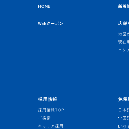
HOME
新着
店舗
Webクーポン
地図
現在
エリ
採用情報
免税
採用情報TOP
日本
ご挨拶
中国
キャリア採用
Engli