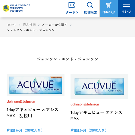
MENU
MENU
Mylens.jp
Mylens.jp
クーポン
クーポン
店舗検索
店舗検索
HOME
商品検索
メーカーから探す
ジョンソン・エンド・ジョンソン
ジョンソン・エンド・ジョンソン
1dayアキュビュー オアシス
1dayアキュビュー オアシス
MAX 乱視用
MAX
片眼1か月（30枚入り）
片眼1か月（30枚入り）