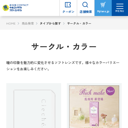
MENU
MENU
Mylens.jp
Mylens.jp
クーポン
クーポン
店舗検索
店舗検索
HOME
商品検索
タイプから探す
サークル・カラー
サークル・カラー
瞳の印象を魅力的に変化させるソフトレンズです。様々なカラーバリエー
ションをお楽しみください。