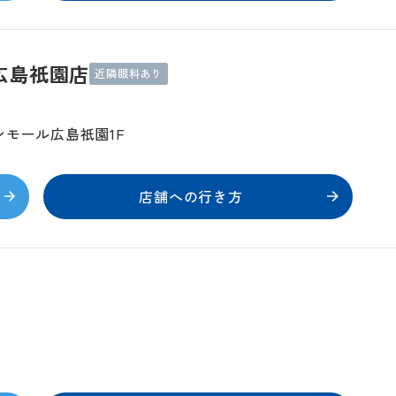
広島祇園店
近隣眼科あり
ンモール広島祇園1F
店舗への行き方