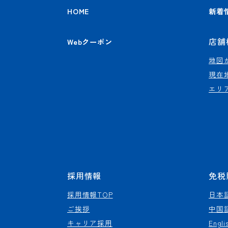
HOME
新着
店舗
Webクーポン
地図
現在
エリ
採用情報
免税
採用情報TOP
日本
ご挨拶
中国
キャリア採用
Engli