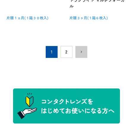
ル
片眼１ヵ月(１箱３０枚入)
片眼３ヶ月(１箱６枚入)
1
2