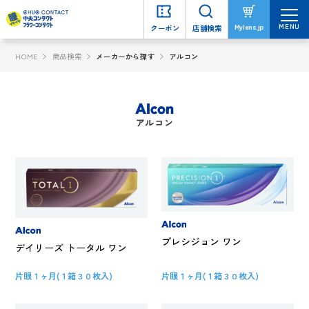
MENU
MENU
Mylens.jp
Mylens.jp
クーポン
クーポン
店舗検索
店舗検索
HOME
商品検索
メーカーから探す
アルコン
アルコン
プレシジョン ワン
デイリーズ トータル ワン
片眼１ヶ月(１箱３０枚入)
片眼１ヶ月(１箱３０枚入)