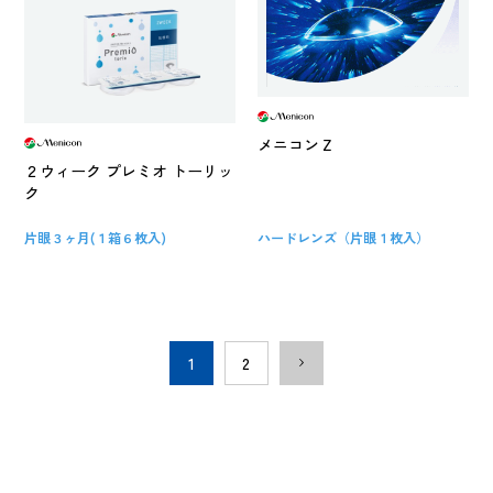
メニコンＺ
２ウィーク プレミオ トーリッ
ク
片眼３ヶ月(１箱６枚入)
ハードレンズ（片眼１枚入）
1
2