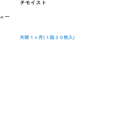
チモイスト
ビュー
片眼１ヶ月(１箱３０枚入)