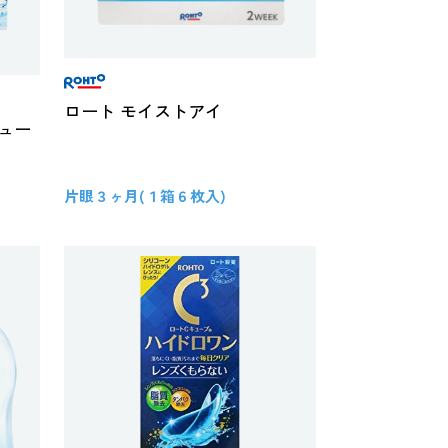
ロート モイストアイ
ビュー
片眼３ヶ月(１箱６枚入)