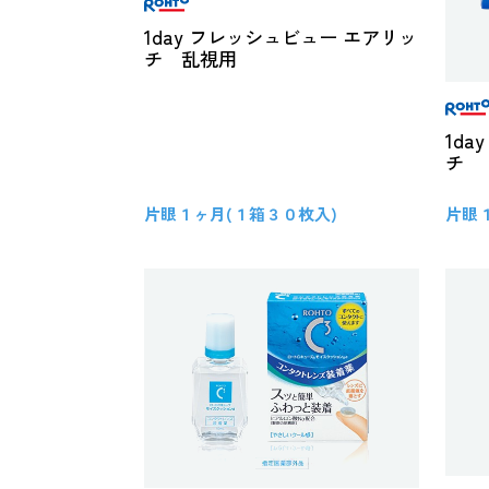
1day フレッシュビュー エアリッ
チ 乱視用
1d
チ
片眼１ヶ月(１箱３０枚入)
片眼