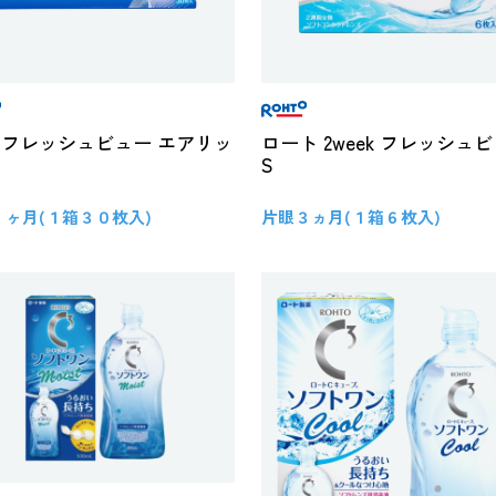
ay フレッシュビュー エアリッ
ロート 2week フレッシュ
S
１ヶ月(１箱３０枚入)
片眼３ヵ月(１箱６枚入)